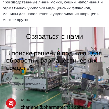
производственные линии мойки, сушки, наполнения и
герметичной укупорки медицинских флаконов,
машины для наполнения и укупоривания шприцев и
многое другое.
Связаться с нами
В поиске решений под ключ для
обработки фармацевтических
средств?
Наши специалисты готовы поддержать ваш
фармацевтический проект на всех этапах - от
начального проектирования до готового решения.
E-mail
charlene@pharmatechcn.com