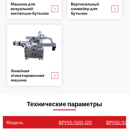
Машина для
Вертикальный
визуальной
конвейер для
инспекции бутылок
бутылок
Линейная
этикетировочная
машина
Технические параметры
Модель
BPY50/500-120
BPY50/50