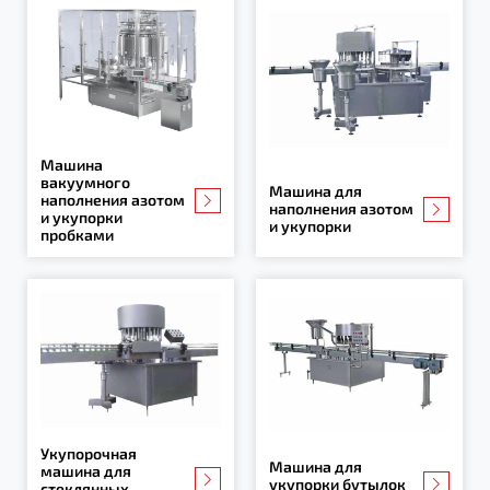
Машина
вакуумного
Машина для
наполнения азотом
наполнения азотом
и укупорки
и укупорки
пробками
Укупорочная
Машина для
машина для
укупорки бутылок
стеклянных