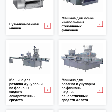
Машина для мойки
и наполнения
Бутылкомоечная
стеклянных
машин
флаконов
Машина для
Машина для
розлива и укупорки
розлива и укупорки
во флаконы
во флаконы
жидких
жидких
лекарственных
лекарственных
средств
средств и азота