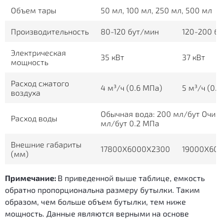
Объем тары
50 мл, 100 мл, 250 мл, 500 мл
Производительность
80-120 бут/мин
120-200 б
Электрическая
35 кВт
37 кВт
мощность
Расход сжатого
4 м³/ч (0.6 МПа)
5 м³/ч (0.
воздуха
Обычная вода: 200 мл/бут Очищ
Расход воды
мл/бут 0.2 МПа
Внешние габариты
17800X6000X2300
19000X60
(мм)
Примечание:
В приведенной выше таблице, емкость
обратно пропорциональна размеру бутылки. Таким
образом, чем больше объем бутылки, тем ниже
мощность. Данные являются верными на основе